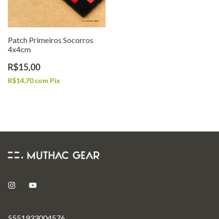
Patch Primeiros Socorros
4x4cm
R$15,00
R$14,70
com
Pix
5551933004576