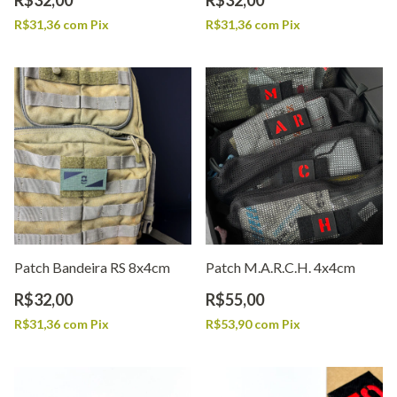
R$31,36
com
Pix
R$31,36
com
Pix
Patch Bandeira RS 8x4cm
Patch M.A.R.C.H. 4x4cm
R$32,00
R$55,00
R$31,36
com
Pix
R$53,90
com
Pix